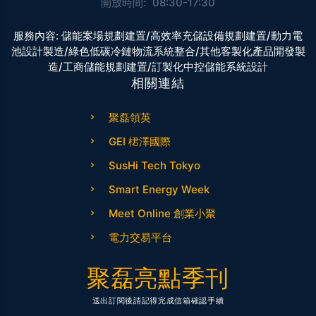
開放時間:
08:30-17:30
服務內容:
儲能案場規劃建置/高效率充儲設備規劃建置/動力電
池設計製造/綠色低碳冷鏈物流系統整合/其他客製化產品開發製
造/工商儲能規劃建置/訂製化中控儲能系統設計
相關連結
聚磊領英
GEI 桾澤國際
SusHi Tech Tokyo
Smart Energy Week
Meet Online 創業小聚
電力交易平台
聚磊亮點季刊
送出訂閱後請記得完成信箱確認手續