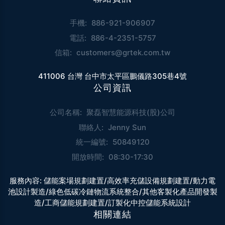
手機:
886-921-906907
電話:
886-4-2351-5757
信箱:
customers@grtek.com.tw
411006 台灣 台中市太平區鵬儀路305巷4號
公司資訊
公司名稱:
聚磊智慧能源科技(股)公司
聯絡人:
Jenny Sun
統一編號:
50849120
開放時間:
08:30-17:30
服務內容:
儲能案場規劃建置/高效率充儲設備規劃建置/動力電
池設計製造/綠色低碳冷鏈物流系統整合/其他客製化產品開發製
造/工商儲能規劃建置/訂製化中控儲能系統設計
相關連結