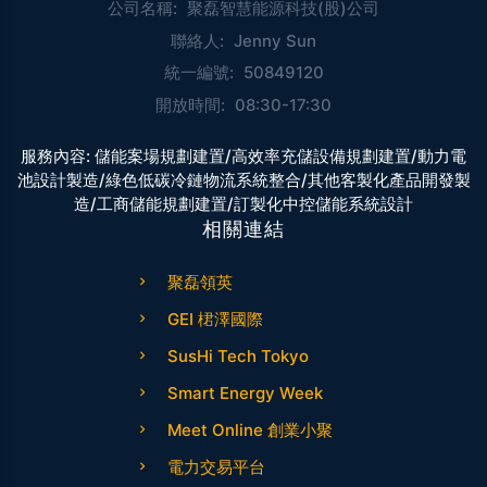
公司名稱:
聚磊智慧能源科技(股)公司
聯絡人:
Jenny Sun
統一編號:
50849120
開放時間:
08:30-17:30
服務內容:
儲能案場規劃建置/高效率充儲設備規劃建置/動力電
池設計製造/綠色低碳冷鏈物流系統整合/其他客製化產品開發製
造/工商儲能規劃建置/訂製化中控儲能系統設計
相關連結
聚磊領英
GEI 桾澤國際
SusHi Tech Tokyo
Smart Energy Week
Meet Online 創業小聚
電力交易平台