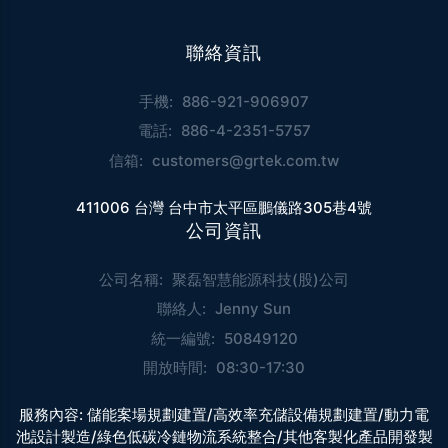
聯絡資訊
手機:
886-921-906907
電話:
886-4-2351-5757
信箱:
customers@grtek.com.tw
411006 台灣 台中市太平區鵬儀路305巷4號
公司資訊
公司名稱:
聚磊智慧能源科技(股)公司
聯絡人:
Jenny Sun
統一編號:
50849120
開放時間:
08:30-17:30
服務內容:
儲能案場規劃建置/高效率充儲設備規劃建置/動力電
池設計製造/綠色低碳冷鏈物流系統整合/其他客製化產品開發製