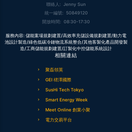
聯絡人:
Jenny Sun
統一編號:
50849120
開放時間:
08:30-17:30
服務內容:
儲能案場規劃建置/高效率充儲設備規劃建置/動力電
池設計製造/綠色低碳冷鏈物流系統整合/其他客製化產品開發製
造/工商儲能規劃建置/訂製化中控儲能系統設計
相關連結
聚磊領英
GEI 桾澤國際
SusHi Tech Tokyo
Smart Energy Week
Meet Online 創業小聚
電力交易平台