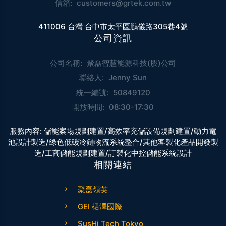
信箱:
customers@grtek.com.tw
411006 台灣 台中市太平區鵬儀路305巷4號
公司資訊
公司名稱:
聚磊智慧能源科技(股)公司
聯絡人:
Jenny Sun
統一編號:
50849120
開放時間:
08:30-17:30
服務內容:
儲能案場規劃建置/高效率充儲設備規劃建置/動力電
池設計製造/綠色低碳冷鏈物流系統整合/其他客製化產品開發製
造/工商儲能規劃建置/訂製化中控儲能系統設計
相關連結
聚磊領英
GEI 桾澤國際
SusHi Tech Tokyo