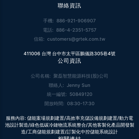
聯絡資訊
手機:
886-921-906907
電話:
886-4-2351-5757
信箱:
customers@grtek.com.tw
411006 台灣 台中市太平區鵬儀路305巷4號
公司資訊
公司名稱:
聚磊智慧能源科技(股)公司
聯絡人:
Jenny Sun
統一編號:
50849120
開放時間:
08:30-17:30
服務內容:
儲能案場規劃建置/高效率充儲設備規劃建置/動力電
池設計製造/綠色低碳冷鏈物流系統整合/其他客製化產品開發製
造/工商儲能規劃建置/訂製化中控儲能系統設計
相關連結