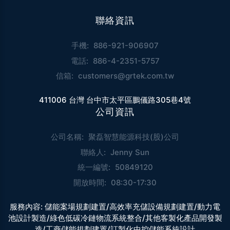
聯絡資訊
手機:
886-921-906907
電話:
886-4-2351-5757
信箱:
customers@grtek.com.tw
411006 台灣 台中市太平區鵬儀路305巷4號
公司資訊
公司名稱:
聚磊智慧能源科技(股)公司
聯絡人:
Jenny Sun
統一編號:
50849120
開放時間:
08:30-17:30
服務內容:
儲能案場規劃建置/高效率充儲設備規劃建置/動力電
池設計製造/綠色低碳冷鏈物流系統整合/其他客製化產品開發製
造/工商儲能規劃建置/訂製化中控儲能系統設計